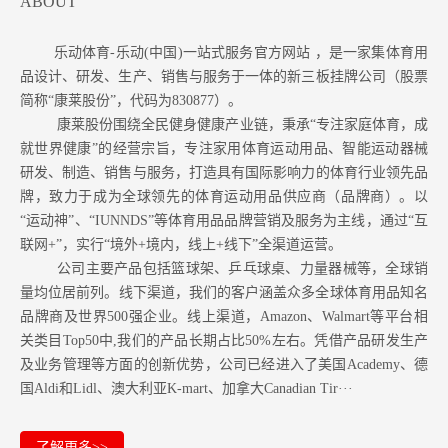
ABOUT
乐动体育-乐动(中国)一站式服务官方网站 ，是一家集体育用
品设计、研发、生产、销售与服务于一体的新三板挂牌公司（股票
简称“康莱股份”，代码为830877）。
康莱股份围绕全民健身健康产业链，秉承“专注家庭体育，成
就世界健康”的经营宗旨，专注家用体育运动用品、智能运动器械
研发、制造、销售与服务，打造具有国际影响力的体育行业领先品
牌，致力于成为全球领先的体育运动用品供应商（品牌商）。以
“运动神”、“IUNNDS”等体育用品品牌营销及服务为主线，通过“互
联网+”，实行“境外+境内，线上+线下”全渠道运营。
公司主要产品包括篮球架、乒乓球桌、力量器械等，全球销
量均位居前列。
线下渠道，我们的客户涵盖众多全球体育用品知名
品牌商及世界500强企业。
线上渠道，Amazon
、Walmart等
平台相
关类目Top50中,我们的产品长期占比50%左右。凭借产品研发生产
及业务管理等方面的创新优势，公司已经进入了美国Academy、德
国Aldi和Lidl、澳大利亚K-mart、加拿大Canadian Tir···
了解更多>>